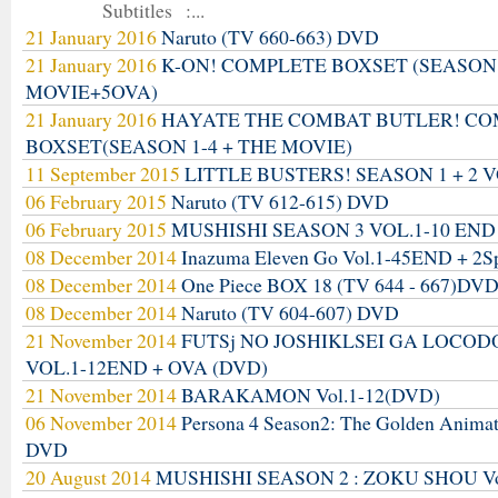
Subtitles :...
21 January 2016
Naruto (TV 660-663) DVD
21 January 2016
K-ON! COMPLETE BOXSET (SEASON
MOVIE+5OVA)
21 January 2016
HAYATE THE COMBAT BUTLER! C
BOXSET(SEASON 1-4 + THE MOVIE)
11 September 2015
LITTLE BUSTERS! SEASON 1 + 2 V
06 February 2015
Naruto (TV 612-615) DVD
06 February 2015
MUSHISHI SEASON 3 VOL.1-10 END
08 December 2014
Inazuma Eleven Go Vol.1-45END + 2S
08 December 2014
One Piece BOX 18 (TV 644 - 667)DV
08 December 2014
Naruto (TV 604-607) DVD
21 November 2014
FUTSj NO JOSHIKLSEI GA LOCO
VOL.1-12END + OVA (DVD)
21 November 2014
BARAKAMON Vol.1-12(DVD)
06 November 2014
Persona 4 Season2: The Golden Anima
DVD
20 August 2014
MUSHISHI SEASON 2 : ZOKU SHOU Vo