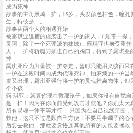
成为死神
故事的主角黑崎一护，15岁，头发颜色桔色，瞳孔
生，特技是。。。
故事从两个人的相遇开始
被露琪亚追捕的虚袭击了一护的家人，( 顺带一提
灵阿，除了一个死硬派的妹妹)，露琪亚也身受重伤
人，一护将斩魂刀插进自己的胸口，得到了露琪亚的
掉
露琪亚应为力量被一护夺走，暂时只能用义骇而呆
一护在这段时间内成为代理死神，怕麻烦的一护当
虚又出现，露琪亚强行将一护的灵魂推离肉体，却
个小孩
露 琪亚：就算你现在救那孩子，如果你没有自觉自
是一样！因为在你面前受到攻击才就他？你别太天
所有灵魂一律平等才行！ 只因为在自己视线范围，
救他，这只不过是顾自己方便！不要用半调子的心
后要去救他…那就要觉悟连其他所有的灵也要拯救！
赶去，就算是牺牲性命也在所不惜。