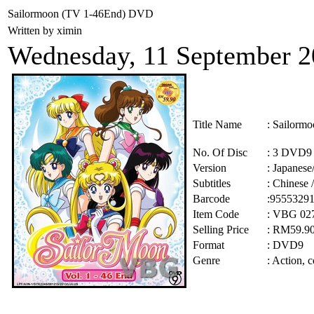
Sailormoon (TV 1-46End) DVD
Written by ximin
Wednesday, 11 September 
Title Name
: Sailo
No. Of Disc
: 3 DVD9 
Version
: Japanese
Subtitles
: Chinese 
Barcode
:9555329
Item Code
: VBG 02
Selling Price
: RM59.9
Format
: DVD9
Genre
:
Action, c